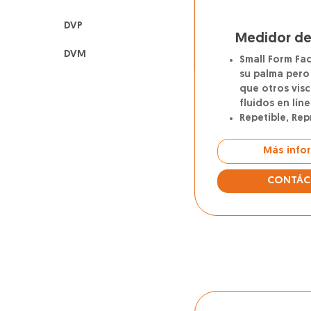
DVP
Medidor de
DVM
Small Form Fac
su palma pero
que otros vis
fluidos en líne
Repetible, Rep
utiliza para co
densidad y la
Más info
fluidos newto
newtonianos, 
CONTÁC
multifásicos.