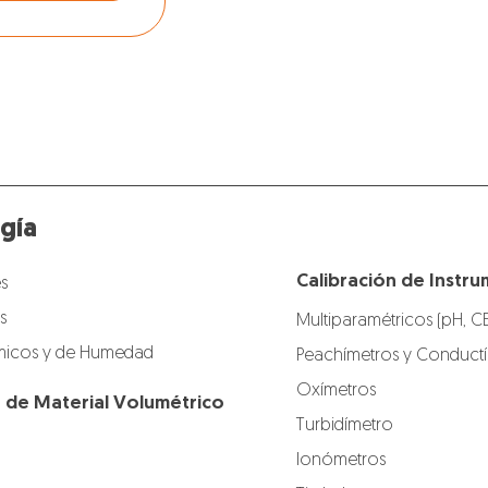
tables y
.
gía
Calibración de Instru
s
s
Multiparamétricos (pH, C
icos y de Humedad
Peachímetros y Conduct
Oxímetros
n de Material Volumétrico
Turbidímetro
Ionómetros