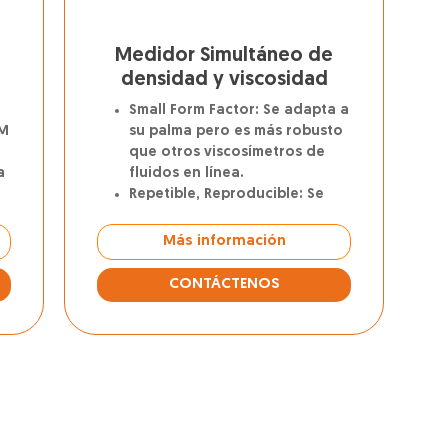
Medidor Simultáneo de
densidad y viscosidad
Small Form Factor: Se adapta a
VM
su palma pero es más robusto
que otros viscosímetros de
a
fluidos en línea.
Repetible, Reproducible: Se
utiliza para controlar la
densidad y la viscosidad de
Más información
fluidos newtonianos, no
newtonianos, monofásicos y
CONTÁCTENOS
multifásicos.