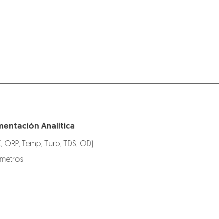
mentación Analítica
E, ORP, Temp, Turb, TDS, OD)
ímetros