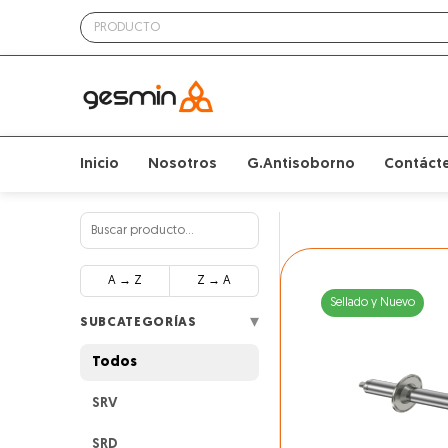
Inicio
Nosotros
G.Antisoborno
Contáct
A → Z
Z → A
Sellado y Nuevo
▾
SUBCATEGORÍAS
Todos
SRV
SRD