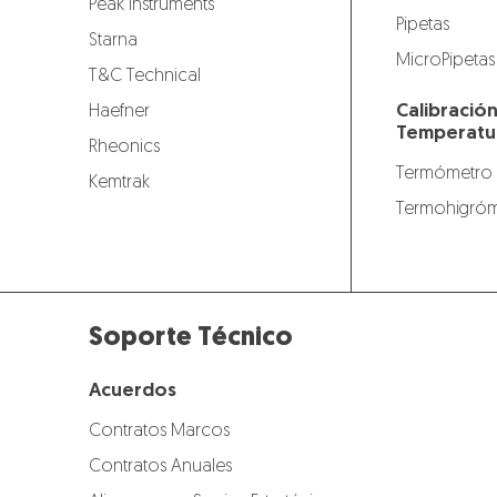
Peak Instruments
Pipetas
Starna
MicroPipetas
T&C Technical
Calibració
Haefner
Temperatu
Rheonics
Termómetro
Kemtrak
Termohigróm
Soporte Técnico
Acuerdos
Contratos Marcos
Contratos Anuales