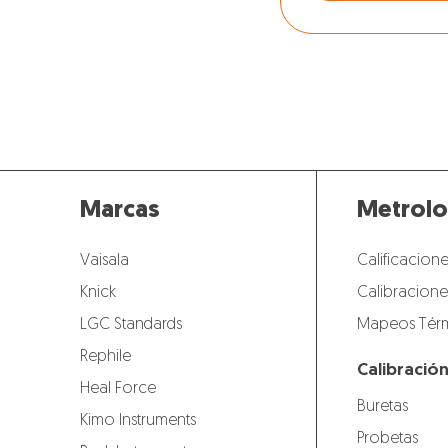
mediciones es
reproducibles
Marcas
Metrolo
Vaisala
Calificacione
Knick
Calibracione
LGC Standards
Mapeos Térm
Rephile
Calibració
Heal Force
Buretas
Kimo Instruments
Probetas