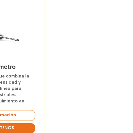
imetro
ue combina la
ensidad y
línea para
triales.
guimiento en
o real a alta
a temperatura
rmación
adores
TENOS
patentados para