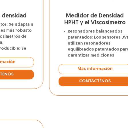
 densidad
Medidor de Densidad
HPHT y el Viscosímetro
tor: Se adapta a
 es más robusto
Resonadores balanceados
cosímetros de
patentados: Los sensores D
a.
utilizan resonadores
roducible: Se
equilibrados patentados par
ntrolar la
garantizar mediciones
 viscosidad de
consistentes y reproducibles
rmación
nianos, no
sin importar cómo esté
Más información
monofásicos y
montado el DVM.
TENOS
CONTÁCTENOS