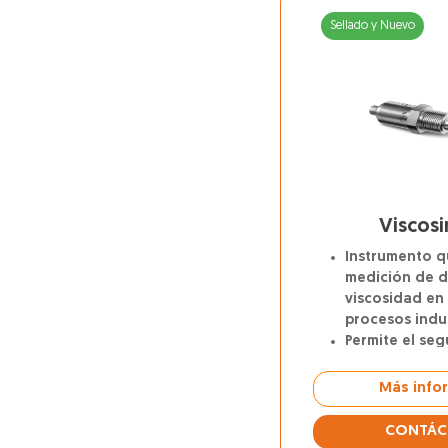
Sellado y Nuevo
Viscos
Instrumento q
medición de d
viscosidad en 
procesos indus
Permite el se
línea, en tiemp
presión y alt
Más info
(HPHT).
Utiliza reson
CONTÁC
balanceados 