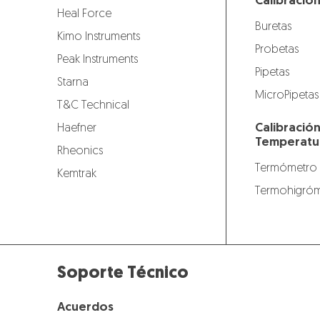
Calibració
Heal Force
Buretas
Kimo Instruments
Probetas
Peak Instruments
Pipetas
Starna
MicroPipetas
T&C Technical
Calibració
Haefner
Temperatu
Rheonics
Termómetro
Kemtrak
Termohigróm
Soporte Técnico
Acuerdos