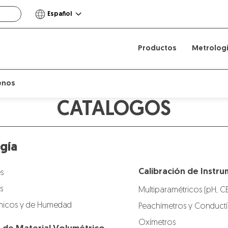
Español
Productos
Metrolog
enos
CATALOGOS
gía
Calibración de Instru
s
s
Multiparamétricos (pH, C
icos y de Humedad
Peachímetros y Conduct
Oxímetros