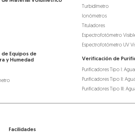
n de Material Volumétrico
Turbidímetro
Ionómetros
Tituladores
Espectrofotómetro Visibl
Espectrofotómetro UV Vis
n de Equipos de
Verificación de Puri
ra y Humedad
Purificadores Tipo I: Agua
Purificadores Tipo II: Agu
etro
Purificadores Tipo III: A
Facilidades